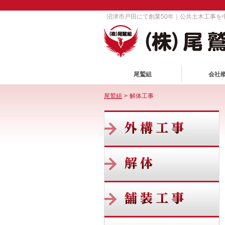
沼津市戸田にて創業50年｜公共土木工事
尾鷲組
会社
尾鷲組
>
解体工事