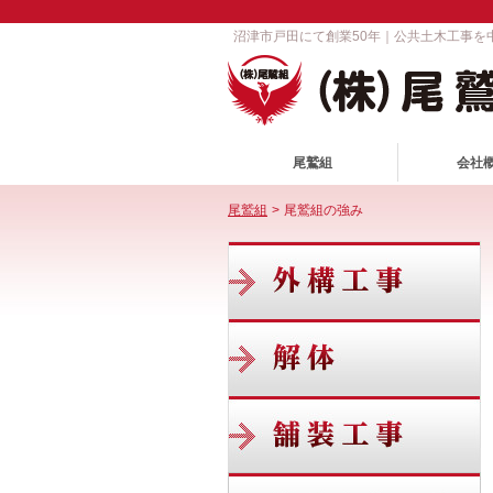
沼津市戸田にて創業50年｜公共土木工事
尾鷲組
会社
尾鷲組
>
尾鷲組の強み