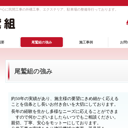
を中心に民間工事の外構工事、エクステリア、駐車場の整備等行っております。
概要
尾鷲組の強み
施工事例
お問
尾鷲組の強み
約
50
年の実績があり、
施主様の要望にきめ細かく応える
こ
とを信条とし長いお付き合いを大切にしております。
長年の経験を生かし多様なニーズに応えることができま
すので何かございましたらいつでもご相談ください。
親切、丁寧、安心をモットーにしております。