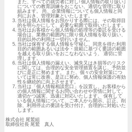
また、すべての就労者に対し｢個人情報の取り扱い｣
についての教育訓練をおこない、適切な管理に取り
組みます。 尚、企業情報についても個人情報と同
列におき、管理対象といたします。
当社は個人情報をお預かりする際には、その取得目
的を明らかにして、必要な範囲で取得いたします。
当社はお客様から個人情報の処理等の委託を受ける
場合は、業務の範囲内に限り個人情報を取り扱い、
目的以外の利用は一切行いません。
当社は保有する個人情報を守秘し、同意を得た利用
目的の範囲あるいは法令・規範に基づく要請の範囲
を越える取り扱いをおこなわないよう、 適切に管
理します。
当社は個人情報の漏えい、滅失又はき損等のリスク
に関しては、合理的な安全管理措置を講じ、予防並
びに是正に努めます。 また、個々の安全対策につ
いては常に改善、是正に努め、個人情報保護の有効
性を継続的に向上させます。
当社は「個人情報相談窓口」を設置し、お客様から
の個人情報に関するお問い合わせや苦情に対して、
適切かつ誠実、迅速に対応いたします。 保有して
いる個人情報について、ご本人から開示、訂正、削
除、利用停止の要請を受け付け、合理的に対処いた
します。
株式会社 尾鷲組
取締役社長 尾鷲 真人